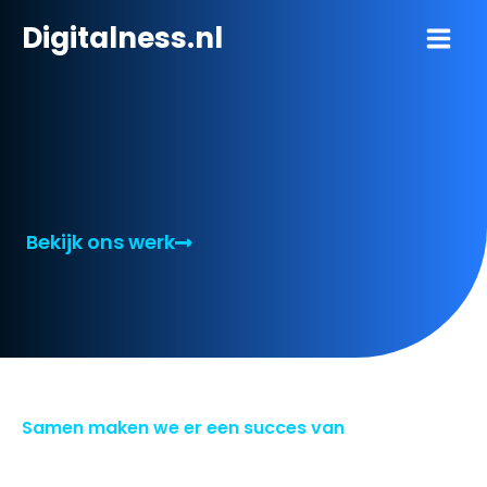
Ga
Digitalness.nl
naar
de
inhoud
Bekijk ons werk
Samen maken we er een succes van