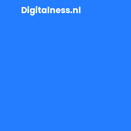
Ga
Digitalness.nl
naar
de
inhoud