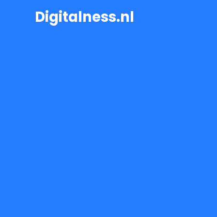
Ga
Digitalness.nl
naar
de
inhoud