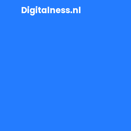
Ga
Digitalness.nl
naar
de
inhoud