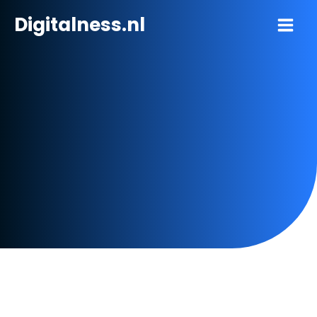
Ga
Digitalness.nl
naar
de
inhoud